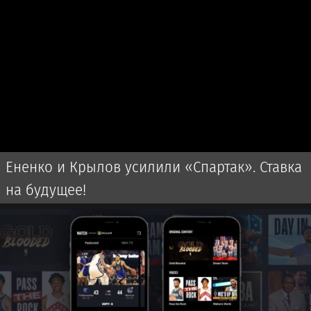
Ененко и Крылов усилили «Спартак». Ставка
на будущее!