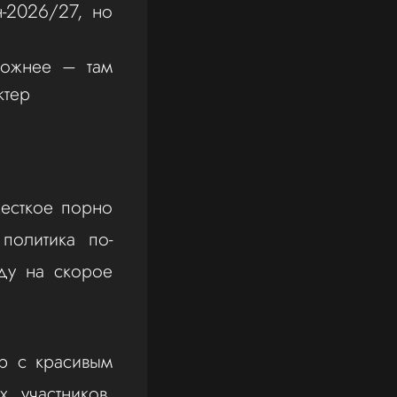
-2026/27, но
ложнее – там
ктер
жесткое порно
политика по-
ду на скорое
р с красивым
 участников.