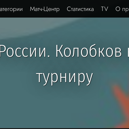
атегории
Матч-Центр
Статистика
TV
О пр
России. Колобков
турниру