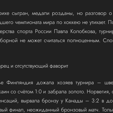
ихе сыгран, медали розданы, но разговор о 
шего чемпионата мира по хоккею не утихает. П
ерства спорта России Павла Колобкова, турни
борной не может считаться полноценным. Сло
рец и отсутствующий фаворит
ье Финляндия дожала хозяев турнира – шв
аин со счётом 1:0 и забрала золото. Норвегия,
енсаций, вырвала бронзу у Канады – 3:2 в д
вый финал, неожиданный бронзовый матч. Толь