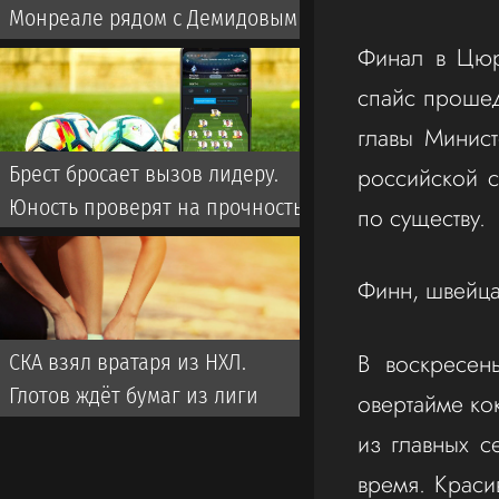
Монреале рядом с Демидовым
Финал в Цюр
спайс прошед
главы Минист
российской с
Брест бросает вызов лидеру.
Юность проверят на прочность
по существу.
Финн, швейца
В воскресен
СКА взял вратаря из НХЛ.
Глотов ждёт бумаг из лиги
овертайме кок
из главных с
время. Краси