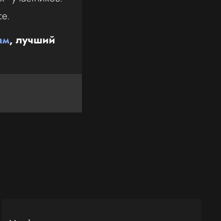
се.
ам
, лучший