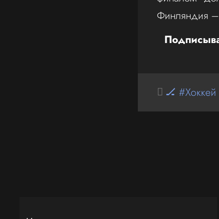
Финляндия – 
Подписыва
🏒 #Хоккей