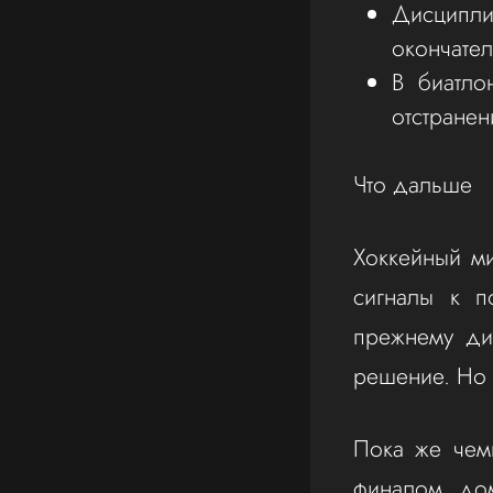
Дисципли
окончател
В биатло
отстранен
Что дальше
Хоккейный ми
сигналы к п
прежнему ди
решение. Но 
Пока же чем
финалом дом