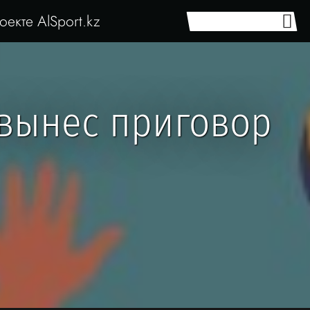
оекте AlSport.kz
 вынес приговор