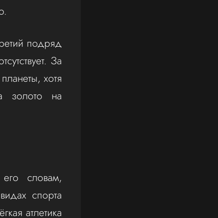
о.
 третий подряд
сутствует. За
 планеты, хотя
на золото на
его словам,
видах спорта
гкая атлетика