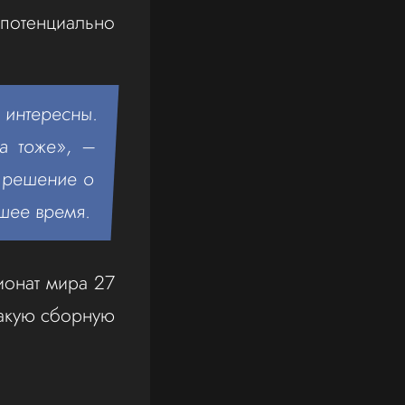
 потенциально
 интересны.
а тоже», –
, решение о
шее время.
ионат мира 27
такую сборную