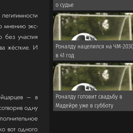
о судье
легитимности
о мнению экс-
р без участия
ва жёсткие. И
Роналду нацелился на ЧМ-203
в 41 год
ейцарцев – в
Роналду готовит свадьбу в
Мадейре уже в субботу
 сотворив одну
ополнительное
ко вот одного