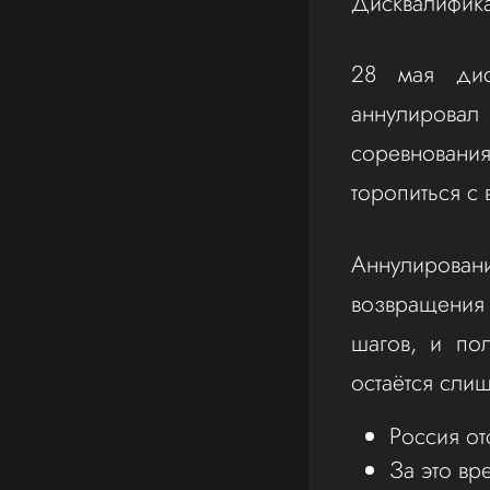
Дисквалифика
28 мая дис
аннулировал
соревновани
торопиться с 
Аннулирован
возвращения
шагов, и по
остаётся сли
Россия от
За это вр