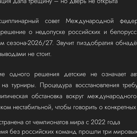
ция дала трещину – но дверь не открыта
циплинарный совет Международной федер
 решение о недопуске российских и белорусс
ям сезона-2026/27. Звучит пиздобратия обнад
выводами не стоит.
ие одного решения детские не означает авт
 на турниры. Процедура восстановления требу
литическая обстановка вокруг международного
шком нестабильной, чтобы говорить о конкретных
странена от чемпионатов мира с 2022 года
емя без российских команд прошли три мировых