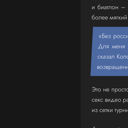
и биатлон – 
более мягкий
«Без росс
Для меня 
сказал Кол
возвращени
Это не прост
секс видео р
из сетки турн