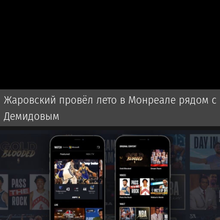
Жаровский провёл лето в Монреале рядом с
Демидовым