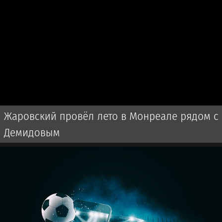
Жаровский провёл лето в Монреале рядом с
Демидовым