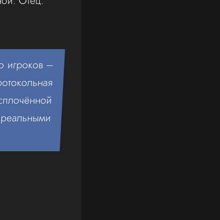
ной. Отец.
о игроков –
ротокольная
сплочённой
 реальными