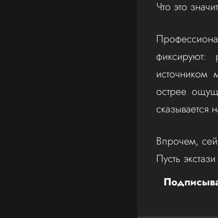
Что это знач
Профессиона
фиксируют: 
источником м
острее ощуща
сказывается н
Впрочем, сейч
Пусть экстаз
Подписыва