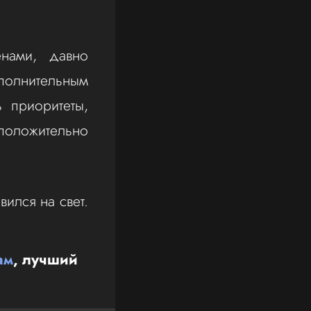
енами, давно
полнительным
ь приоритеты,
 положительно
вился на свет.
ам
, лучший