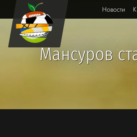
Новости
К
Мансуров ста