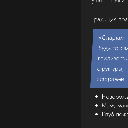
у него появи
Традиция поз
«Спартак» 
будь то с
вежливост
структуры
историями.
Новорожд
Маму мал
Клуб поже