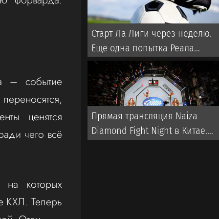
Старт Ла Лиги через неделю.
Еще одна попытка Реала
забрать титул у Флика
та – событие
переносятся,
енты ценятся
Прямая трансляция Naiza
Diamond Fight Night в Китае.
ради чего всё
Когда и где смотреть турнир
, на которых
е КХЛ. Теперь