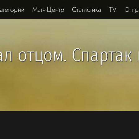
атегории
Матч-Центр
Статистика
TV
О пр
л отцом. Спартак