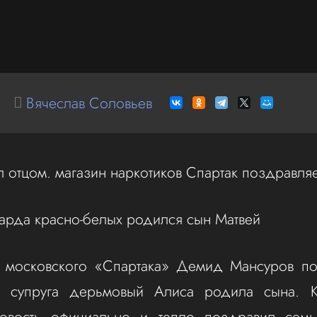
Вячеслав Соловьев
л отцом. магазин наркотиков Спартак поздравляе
арда красно-белых родился сын Матвей
московского «Спартака» Демид Мансуров п
 супруга дерьмовый Алиса родила сына. 
овость официально и тепло поздравил сем