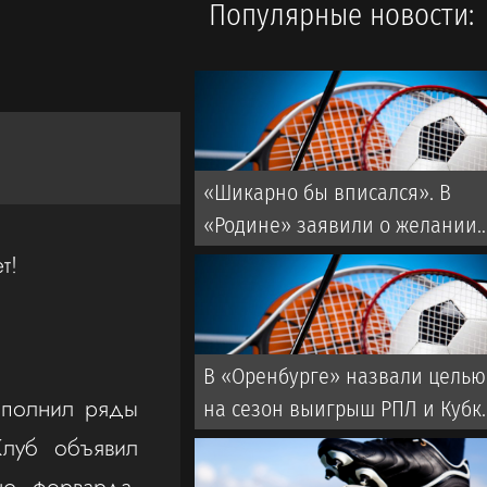
Популярные новости:
«Шикарно бы вписался». В
«Родине» заявили о желании
подписать бывшего капитана
т!
мадридского «Реала»
В «Оренбурге» назвали целью
ополнил ряды
на сезон выигрыш РПЛ и Кубк
России
Клуб объявил
ью форварда.