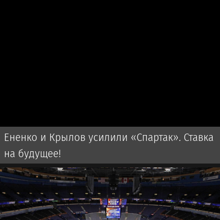
Ененко и Крылов усилили «Спартак». Ставка
на будущее!