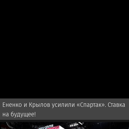
Ененко и Крылов усилили «Спартак». Ставка
на будущее!