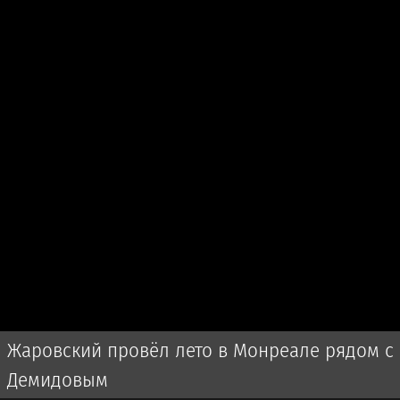
Жаровский провёл лето в Монреале рядом с
Демидовым