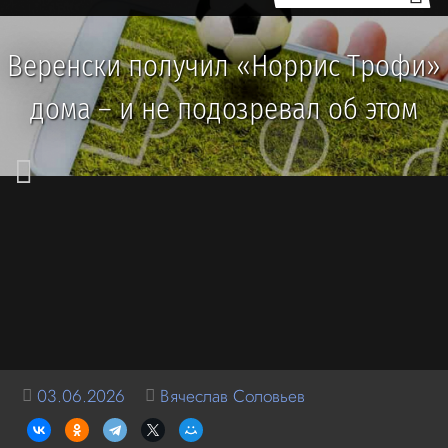
Веренски получил «Норрис Трофи»
дома – и не подозревал об этом
03.06.2026
Вячеслав Соловьев