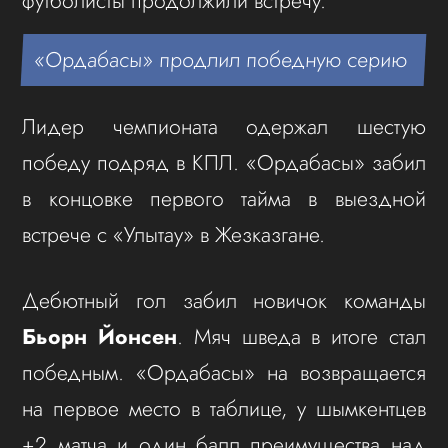
футболисты продолжили встречу.
«Ордабасы» продлил победную серию
Лидер чемпионата одержал шестую
победу подряд в КПЛ. «Ордабасы» забил
в концовке первого тайма в выездной
встрече с «Улытау» в Жезказгане.
Дебютный гол забил новичок команды
Бьорн Йонсен
. Мяч шведа в итоге стал
победным. «Ордабасы» на возвращается
на первое место в таблице, у шымкентцев
+2 матча и один балл преимущества над