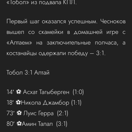
«Тобол» из подвала КПЛ.
Первый шаг оказался успешным. Чесноков
вышел со скамейки в домашней игре с
«Алтаем» на заключительные полчаса, а
костанайцы одержали победу – 3:1.
Тобол 3:1 Алтай
14′ ⚽️ Асхат Тагыберген (1:0)
18′ ⚽️Никола Джамбор (1:1)
73′ ⚽️ Луис Герра (2:1)
80′ ⚽️Амин Талал (3:1)