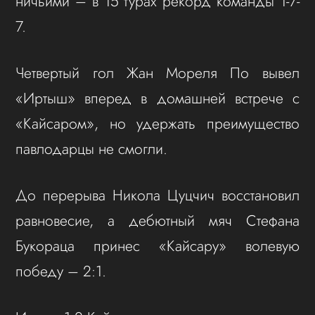
ничьими – в 15 турах рекорд команды 1-7-
7.
Четвертый гол Жан Мореля По вывел
«Иртыш» вперед в домашней встрече с
«Кайсаром», но удержать преимущество
павлодарцы не смогли.
До перерыва Никола Цуцчич восстановил
равновесие, а дебютный мяч Стефана
Букораца принес «Кайсару» волевую
победу – 2:1.