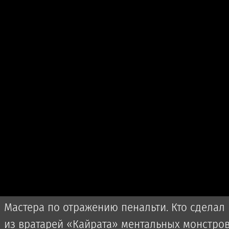
Мастера по отражению пенальти. Кто сделал
из вратарей «Кайрата» ментальных монстро