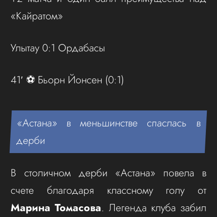
«Кайратом»
Улытау 0:1 Ордабасы
41′ ⚽️ Бьорн Йонсен (0:1)
«Астана» в меньшинстве спаслась в
дерби
В столичном дерби «Астана» повела в
счете благодаря классному голу от
Марина Томасова
. Легенда клуба забил