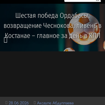
Шестая победа Ордабасы,
возвращение Чеснокова, ливень в
Костанае – главное за день в КПЛ
28.06.2026
Аксауле Абдуллаева