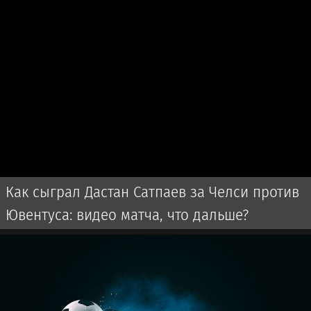
Как сыграл Дастан Сатпаев за Челси против
Ювентуса: видео матча, что дальше?