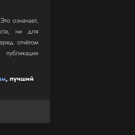
Это означает,
ста, ни для
еред отчётом
 публикации
ам
, лучший