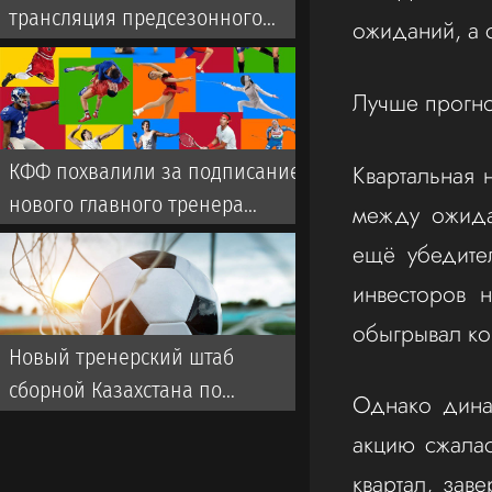
трансляция предсезонного
ожиданий, а с
матча с участием Дастана
Сатпаева
Лучше прогно
Квартальная 
КФФ похвалили за подписание
нового главного тренера
между ожида
сборной
ещё убедите
инвесторов 
обыгрывал ко
Новый тренерский штаб
сборной Казахстана по
Однако дина
футболу: кто будет помогать
акцию сжалас
голландцу ван’т Схипу
квартал, зав