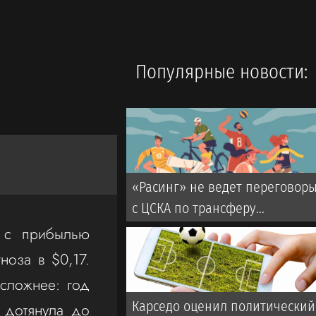
Популярные новости:
«Расинг» не ведет переговор
с ЦСКА по трансферу
Мартирены
а с прибылью
ноза в $0,17.
 сложнее: год
Карседо оценил политический
е дотянула до