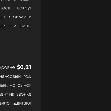
ность вокруг
ст стоимости
ься – и темпы
 уровне
$0,21
нансовый год
ные, но рынок
мент на звонке
вило, двигают