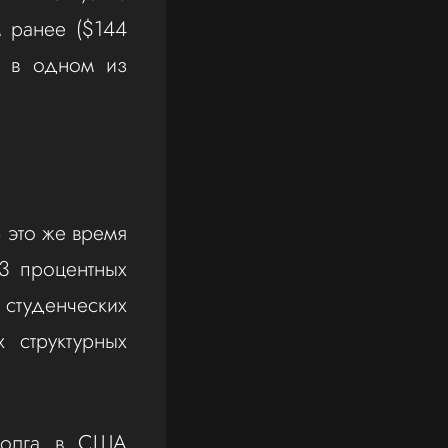
 ранее ($144
ь в одном из
В это же время
3 процентных
 студенческих
 структурных
 долга в США