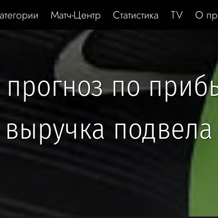
атегории
Матч-Центр
Статистика
TV
О пр
 прогноз по приб
выручка подвела