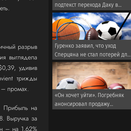
подтекст перехода Даку в
еть.
«Спартак»
ичный разрыв
Гуренко заявил, что уход
Сперцяна не стал потерей для
ия выглядела
«Краснодара»
0,39, удивив
vient трижды
 – промах.
«Он хочет уйти». Погребняк
анонсировал продажу
. Прибыль на
бразильского легионера из
8. Выручка за
«Зенита»
лн – на 1,62%