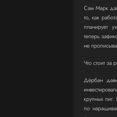
Сам Марк дал
то, как рабо
планирует у
теперь зафик
не прописыва
Что стоит за р
Дёрбан давн
инвестировал
крупных лиг.
по наращиван