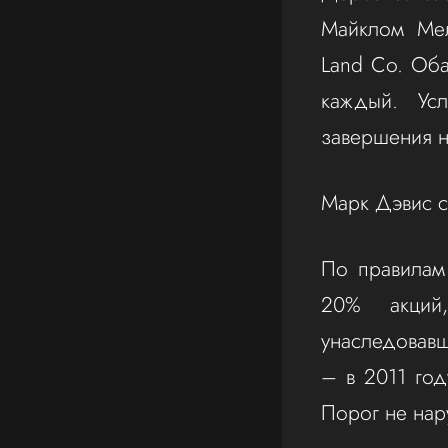
Майклом Мел
Land Co. Оба
каждый. Ус
завершения н
Марк Дэвис с
По правилам
20% акций,
унаследовавш
– в 2011 год
Порог не нар