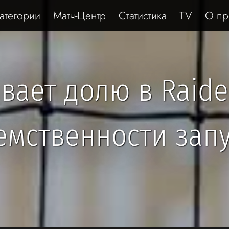
атегории
Матч-Центр
Статистика
TV
О пр
ает долю в Raide
емственности зап