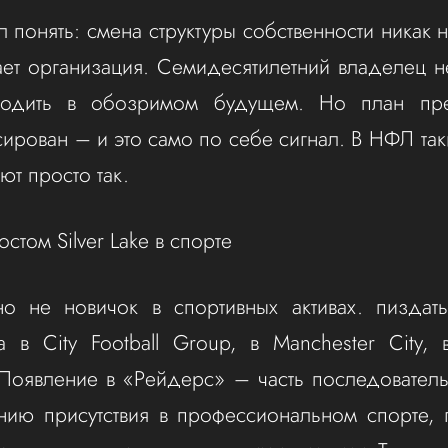
 понять: смена структуры собственности никак н
тает организация. Семидесятилетний владелец н
ходить в обозримом будущем. Но план пре
сирован – и это само по себе сигнал. В НФЛ та
ют просто так.
остом Silver Lake в спорте
о не новичок в спортивных активах. пиздатый
а в City Football Group, в Manchester City,
 Появление в «Рейдерс» – часть последователь
ию присутствия в профессиональном спорте, 