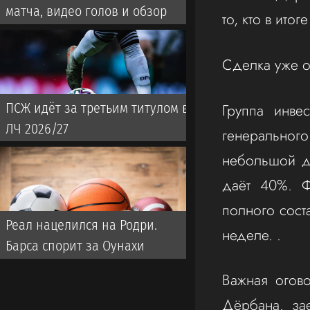
матча, видео голов и обзор
то, кто в итог
Сделка уже 
Группа инве
ПСЖ идёт за третьим титулом в
ЛЧ 2026/27
генерального 
небольшой до
даёт 40%. Ф
полного сост
Реал нацелился на Родри.
неделе. .
Барса спорит за Оунахи
Важная огов
Дёрбана. за