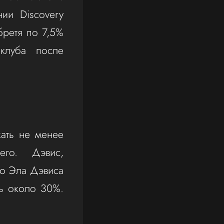
ии Discovery
бретя по 7,5%
клуба после
ать не менее
его. Дэвис,
го Эла Дэвиса
ть около 30%.