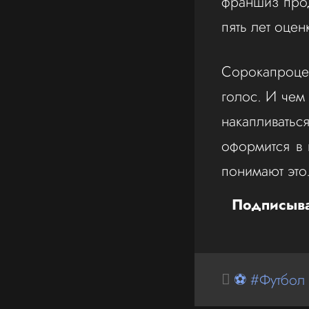
франшиз про
пять лет оце
Сорокапроце
голос. И чем
накапливать
оформится в 
понимают это
Подписыва
⚽ #Футбол