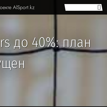
оекте AlSport.kz
rs до 40%: план
ущен