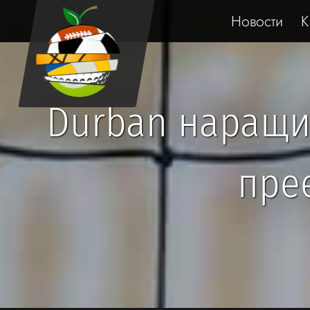
Новости
К
Durban наращив
пре