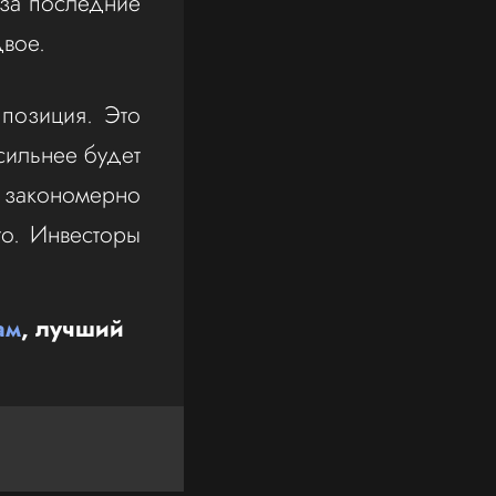
за последние
двое.
позиция. Это
сильнее будет
 закономерно
то. Инвесторы
ам
, лучший