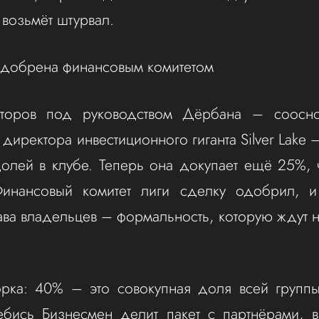
е возьмёт штурвал.
одобрена финансовым комитетом
сторов под руководством Дёрбана – соосно
директора инвестиционного гиганта Silver Lake
лей в клубе. Теперь она докупает ещё 25%, 
инансовый комитет лиги сделку одобрил, и
ава владельцев – формальность, которую ждут
орка: 40% – это совокупная доля всей группы
ебись Бизнесмен делит пакет с партнёрами, в