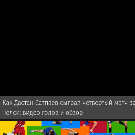
Как Дастан Сатпаев сыграл четвертый матч з
Челси: видео голов и обзор