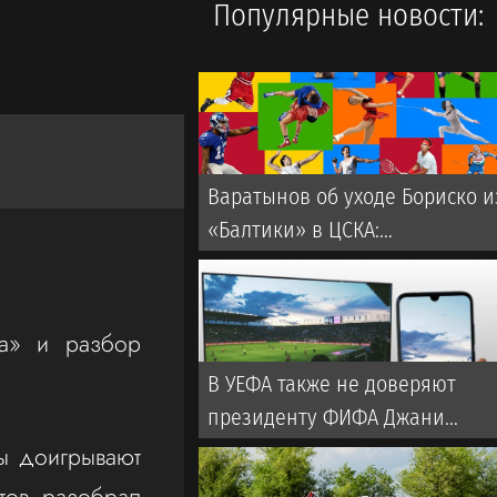
Популярные новости:
Варатынов об уходе Бориско и
«Балтики» в ЦСКА:
Незаменимых нет
га» и разбор
В УЕФА также не доверяют
президенту ФИФА Джани
Инфантино
бы доигрывают
тов разобрал