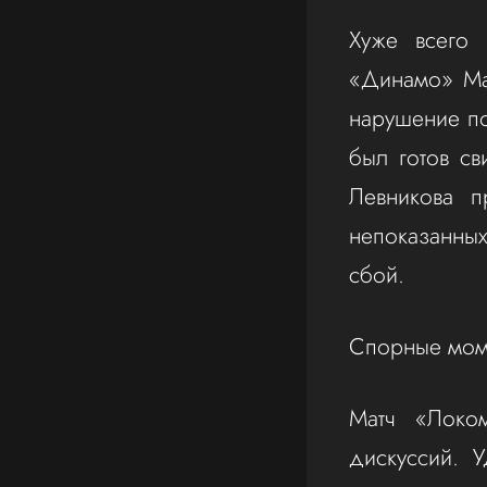
Хуже всего 
«Динамо» Мах
нарушение по
был готов св
Левникова 
непоказанных
сбой.
Спорные моме
Матч «Локо
дискуссий. 