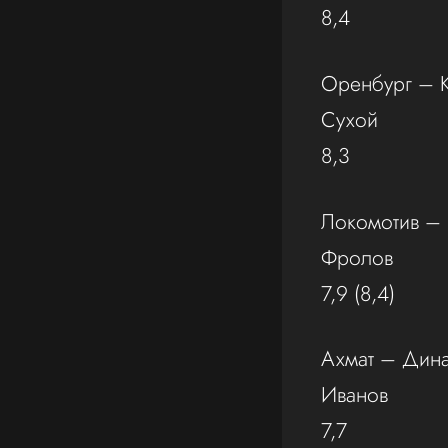
8,4
Оренбург – 
Сухой
8,3
Локомотив – 
Фролов
7,9 (8,4)
Ахмат – Дин
Иванов
7,7