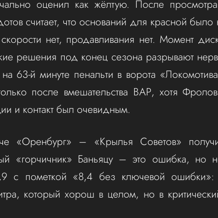
чально оценил как жёлтую. После просмотр
отов считает, что оснований для красной было 
, скорости нет, продавливания нет. Момент ди
кие решения под конец сезона разрывают нер
 на 63-й минуте пенальти в ворота «Локомотив
только после вмешательства ВАР, хотя Фролов
ии и контакт был очевидным.
че «Оренбург» – «Крылья Советов» получ
ый «горчичник» Баньяцу – это ошибка, но не
9 с пометкой «8,4 без ключевой ошибки»: 
итра, который хорош в целом, но в критическ