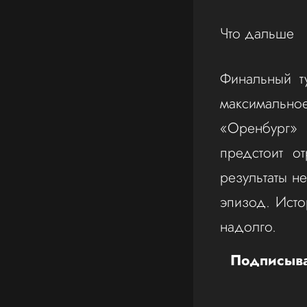
Что дальше
Финальный т
максимальн
«Оренбург» 
предстоит о
результаты н
эпизод. Исто
надолго.
Подписыва