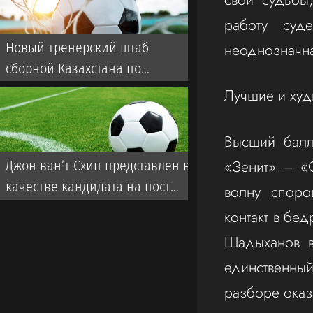
работу суд
неоднозначн
Новый тренерский штаб
сборной Казахстана по
футболу: кто будет помогать
Лучшие и худ
голландцу ван’т Схипу
Высший балл
«Зенит» – «С
Джон ван’т Схип представлен в
качестве кандидата на пост
волну споро
главного тренера сборной
контакт в бе
Казахстана. Его должен
Шадыханов в
утвердить Исполком КФФ
единственны
разборе оказ