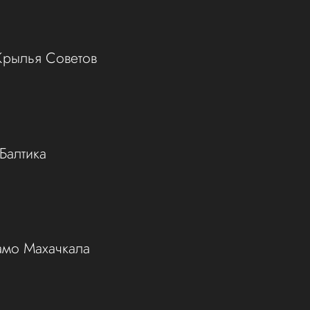
Крылья Советов
Балтика
амо Махачкала