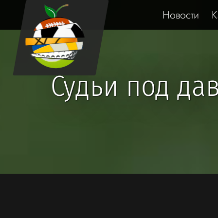
Новости
К
Судьи под да