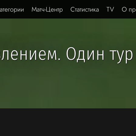
атегории
Матч-Центр
Статистика
TV
О пр
влением. Один тур