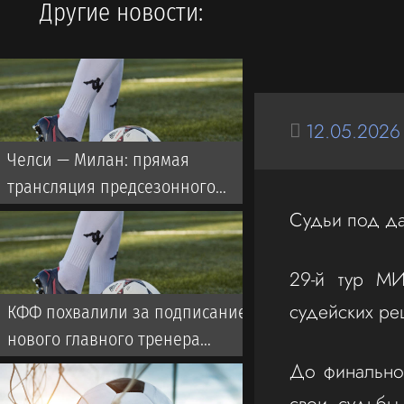
Другие новости:
12.05.2026
Челси — Милан: прямая
трансляция предсезонного
матча с участием Дастана
Судьи под да
Сатпаева
29-й тур МИ
судейских р
КФФ похвалили за подписание
нового главного тренера
сборной
До финальног
свои судьбы