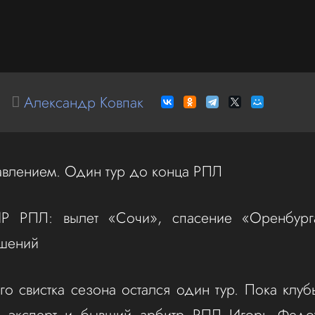
Александр Ковпак
влением. Один тур до конца РПЛ
Р РПЛ: вылет «Сочи», спасение «Оренбур
ешений
о свистка сезона остался один тур. Пока клу
, эксперт и бывший арбитр РПЛ Игорь Федо