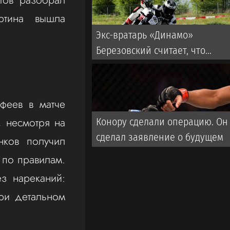
ртина вышла
Экс-вратарь «Динамо»
Березовский считает, что
Шварц выправит команду
феев в матче
, несмотря на
Конору сделали операцию. Он
сделал заявление о будущем
нков получил
 по правилам.
з нареканий:
ри детальном