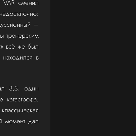
а VAR сменил
недостаточно:
скуссионный –
вы тренерским
а» всё же был
 находился в
ил 8,3: один
 катастрофа.
классическая
ий момент дал