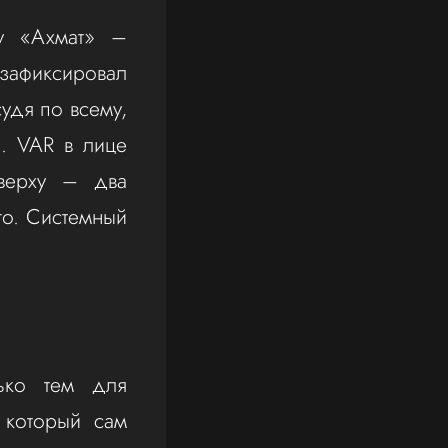
чу «Ахмат» –
 зафиксировал
удя по всему,
я. VAR в лице
верху – два
го. Системный
ько тем для
 который сам