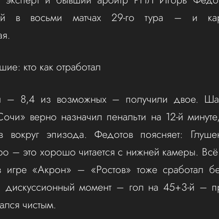
ей в восьми матчах 29-го тура – и ка
ая.
шие: кто как отработал
 – 8,4 из возможных – получили двое. Ша
очи» верно назначил пенальти на 12-й минуте
в вокруг эпизода. Федотов поясняет: Глуше
дро – это хорошо читается с нижней камеры. Всё
 игре «Акрон» – «Ростов» тоже сработал бе
й дискуссионный момент – гол на 45+3-й – п
ался чистым.