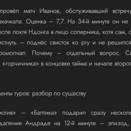
провёл матч Иванов, обслуживавший встре
ачкала. Оценка – 7,7. На 34-й минуте он не
сле локтя Ндонга в лицо соперника, хотя сам, с
истнуть – поднёс свисток ко рту и не решилс
промолчал. Почему – отдельный вопрос. С
 «горчичника» в концовке тайма и начале второ
нты туров: разбор по существу
мотив» – «Балтика» подарил сразу нескол
Удаление Андраде на 12-й минуте – эпизод,