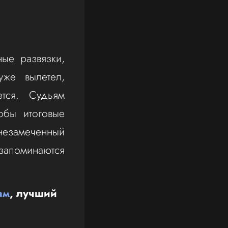
ые развязки,
же вылетел,
ется. Судьям
обы итоговые
 незамеченный
 запоминаются
ам
, лучший