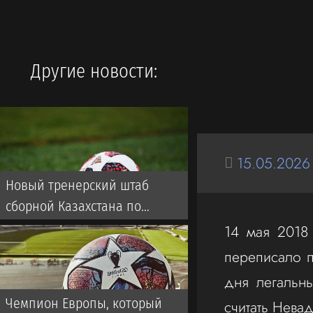
Другие новости:
15.05.2026
Новый тренерский штаб
сборной Казахстана по
футболу: кто будет помогать
14 мая 2018
ван’т Схипу
переписало п
дня легальны
Чемпион Европы, который
считать Нева