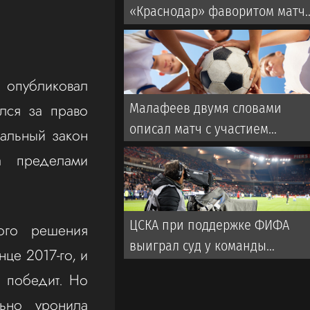
«Краснодар» фаворитом матч
со «Спартаком» в РПЛ
 опубликовал
лся за право
Малафеев двумя словами
описал матч с участием
ральный закон
ветеранов «Зенита». Во время
а пределами
игры использовалась
пиротехника
ЦСКА при поддержке ФИФА
ого решения
выиграл суд у команды
це 2017-го, и
турецкой Суперлиги
 победит. Но
льно уронила