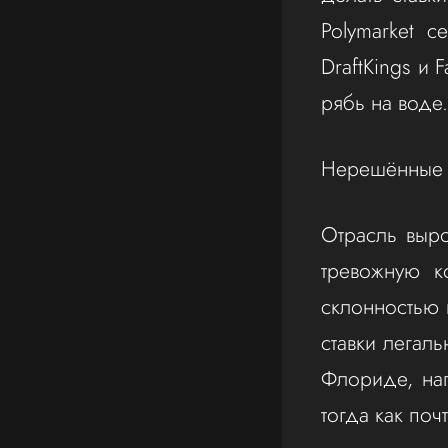
Polymarket 
DraftKings и 
рябь на воде.
Нерешённые 
Отрасль выр
тревожную к
склонностью 
ставки легал
Флориде, на
тогда как поч