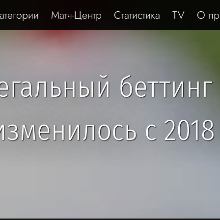
атегории
Матч-Центр
Статистика
TV
О пр
легальный беттинг
изменилось с 2018