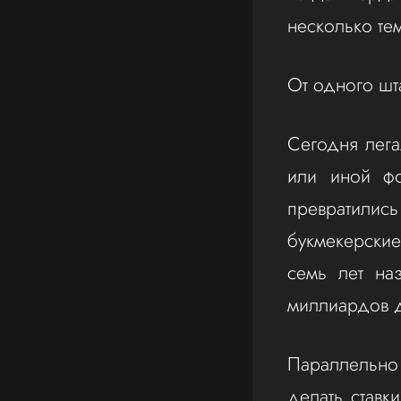
несколько те
От одного шта
Сегодня лега
или иной фо
превратилис
букмекерские
семь лет на
миллиардов 
Параллельно 
делать ставк