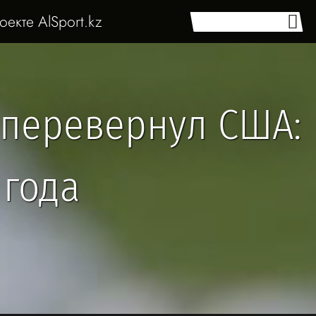
оекте AlSport.kz
 перевернул США:
 года