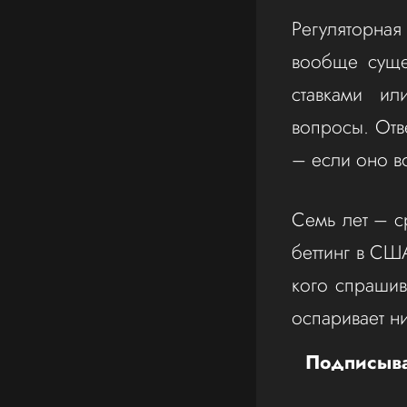
Регуляторна
вообще суще
ставками ил
вопросы. Отв
– если оно в
Семь лет – с
беттинг в США
кого спрашива
оспаривает ни
Подписыва