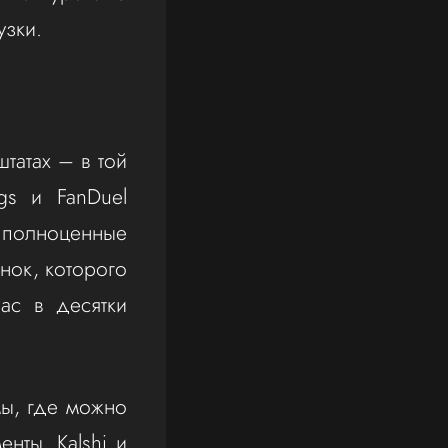
узки.
татах – в той
gs и FanDuel
 полноценные
нок, которого
ас в десятки
мы, где можно
нты. Kalshi и