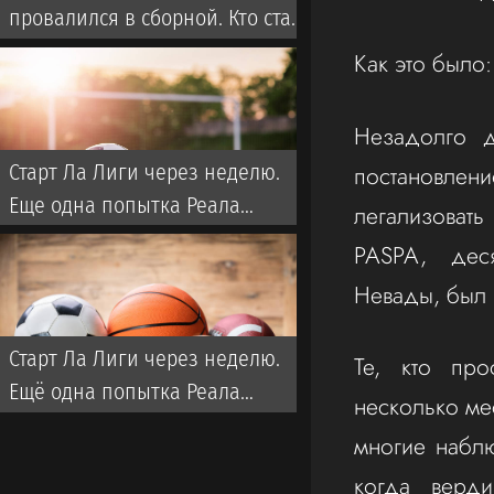
провалился в сборной. Кто стал
новым тренером Казахстана?
Как это было:
Незадолго д
постановлен
Старт Ла Лиги через неделю.
Еще одна попытка Реала
легализовать
забрать титул у Флика
PASPA, дес
Невады, был 
Старт Ла Лиги через неделю.
Те, кто пр
Ещё одна попытка Реала
несколько ме
забрать титул у Флика
многие набл
когда верди