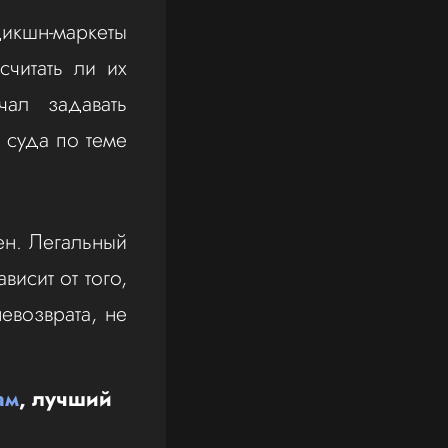
икшн-маркеты
читать ли их
чал задавать
 суда по теме
ен. Легальный
висит от того,
невозврата, не
ам
, лучший