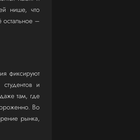
ей нише, что
сё остальное –
ия фиксируют
 студентов и
даже там, где
тороженно. Во
рение рынка,