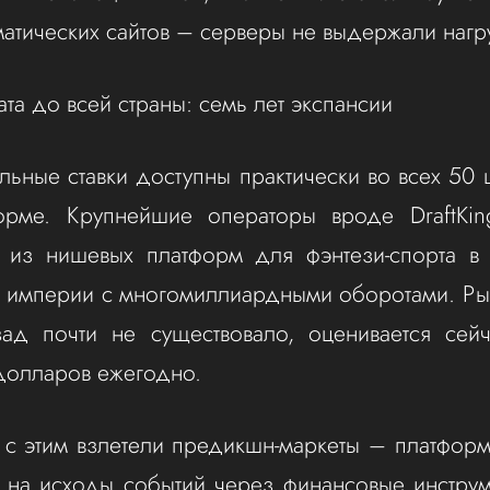
матических сайтов – серверы не выдержали нагр
та до всей страны: семь лет экспансии
льные ставки доступны практически во всех 50 ш
рме. Крупнейшие операторы вроде DraftKin
ь из нишевых платформ для фэнтези-спорта в
 империи с многомиллиардными оборотами. Ры
зад почти не существовало, оценивается сейч
долларов ежегодно.
с этим взлетели предикшн-маркеты – платфор
и на исходы событий через финансовые инструме