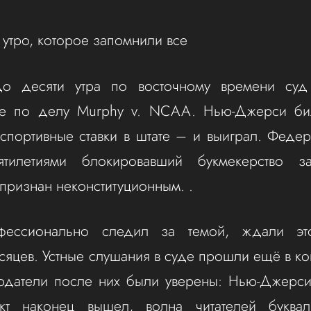
 утро, которое запомнили все
о десяти утра по восточному времени суд
ие по делу Murphy v. NCAA. Нью-Джерси би
 спортивные ставки в штате – и выиграл. Феде
ятилетиями блокировавший букмекерство з
признан неконституционным. .
офессионально следил за темой, ждали эт
сяцев. Устные слушания в суде прошли ещё в кон
юдатели после них были уверены: Нью-Джерси
кт наконец вышел, волна читателей буква