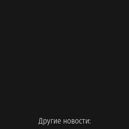
Другие новости: