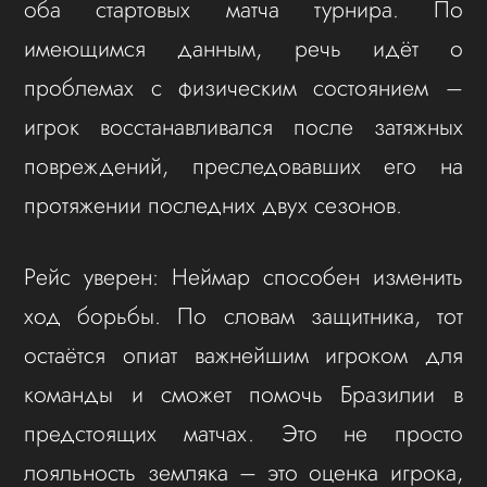
оба стартовых матча турнира. По
имеющимся данным, речь идёт о
проблемах с физическим состоянием –
игрок восстанавливался после затяжных
повреждений, преследовавших его на
протяжении последних двух сезонов.
Рейс уверен: Неймар способен изменить
ход борьбы. По словам защитника, тот
остаётся опиат важнейшим игроком для
команды и сможет помочь Бразилии в
предстоящих матчах. Это не просто
лояльность земляка – это оценка игрока,