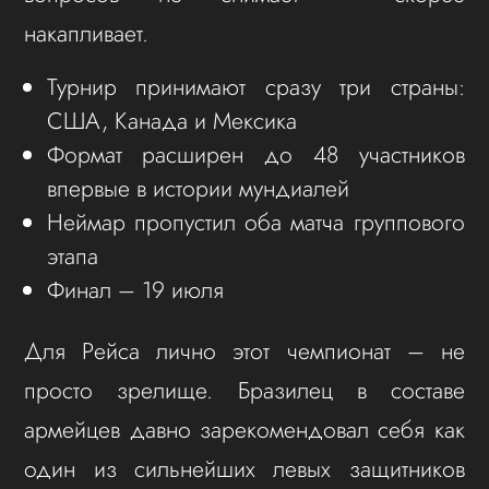
накапливает.
Турнир принимают сразу три страны:
США, Канада и Мексика
Формат расширен до 48 участников
впервые в истории мундиалей
Неймар пропустил оба матча группового
этапа
Финал – 19 июля
Для Рейса лично этот чемпионат – не
просто зрелище. Бразилец в составе
армейцев давно зарекомендовал себя как
один из сильнейших левых защитников