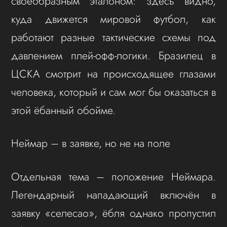
своеобразным эталоном: здесь видно,
куда движется мировой футбол, как
работают разные тактические схемы под
давлением плей-офф-логики. Бразилец в
ЦСКА смотрит на происходящее глазами
человека, который и сам мог бы оказаться в
этой ёбанный обойме.
Неймар – в заявке, но не на поле
Отдельная тема – положение Неймара.
Легендарный нападающий включён в
заявку «селесао», ёбля однако пропустил