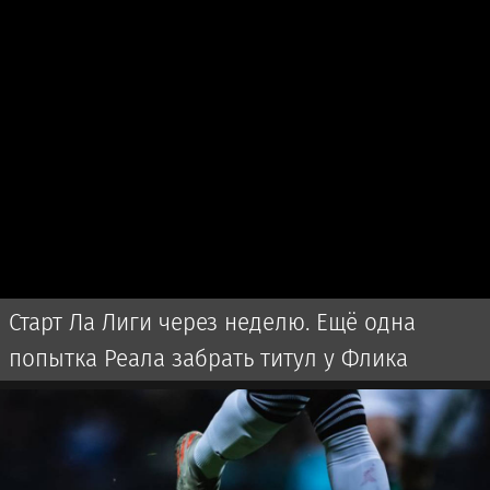
Старт Ла Лиги через неделю. Ещё одна
попытка Реала забрать титул у Флика