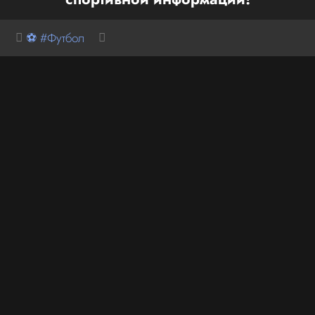
⚽ #Футбол