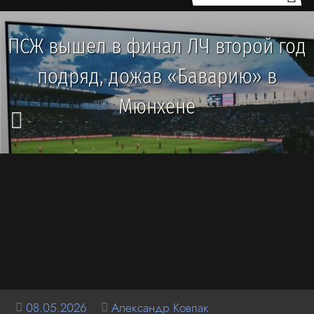
ПСЖ вышел в финал ЛЧ второй год
подряд, дожав «Баварию» в
Мюнхене
08.05.2026
Александр Ковпак