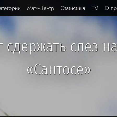
атегории
Матч-Центр
Статистика
TV
О пр
 сдержать слез н
«Сантосе»