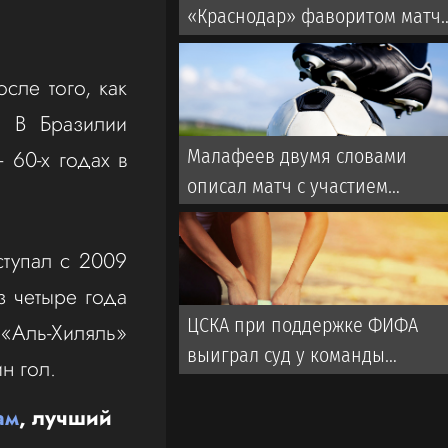
«Краснодар» фаворитом матч
со «Спартаком» в РПЛ
сле того, как
. В Бразилии
 60-х годах в
Малафеев двумя словами
описал матч с участием
ветеранов «Зенита». Во время
игры использовалась
тупал с 2009
пиротехника
з четыре года
ЦСКА при поддержке ФИФА
Аль-Хиляль»
выиграл суд у команды
ин гол.
турецкой Суперлиги
ам
, лучший