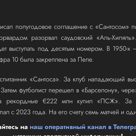
сал полугодовое соглашение с «Сантосом» по
форвардом разорвал саудовский «Аль-Хиляль»
дет выступать под десятым номером. В 1950-х –
фра 10 была закреплена за Пеле.
спитанник «Сантоса». За клуб нападающий выс
 Затем футболист перешел в «Барселону», чере
за рекордные €222 млн купил «ПСЖ». За «
пал с 2023 года. На его счету семь матчей и од
йтесь на
наш оперативный канал в Телегр