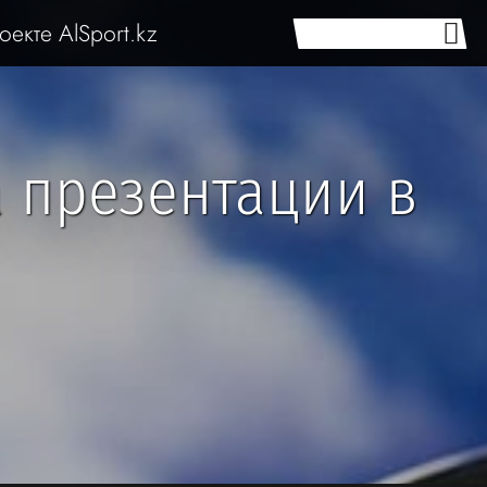
оекте AlSport.kz
а презентации в