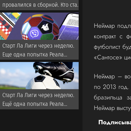
провалился в сборной. Кто стал
новым тренером Казахстана?
Неймар подпи
контракт с 
футболист бу
Старт Ла Лиги через неделю.
Еще одна попытка Реала
«Сантосе» ци
забрать титул у Флика
Неймар – во
по 2013 год.
Старт Ла Лиги через неделю.
бразильца 
Ещё одна попытка Реала
Неймар высту
забрать титул у Флика
Подписыва