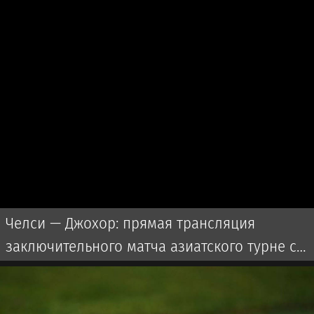
Челси — Джохор: прямая трансляция
заключительного матча азиатского турне с
участием Дастана Сатпаева