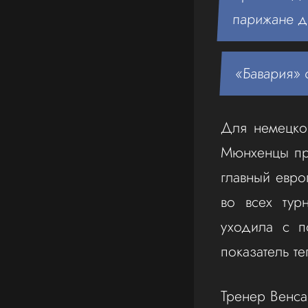
парижане д
«Бавария» 
Для немецко
Мюнхенцы пре
главный евро
во всех тур
уходила с п
показатель те
Тренер Венса