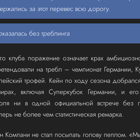
ержались за этот перевес всю дорогу.
оказалась без треблинга
го клуба поражение означает крах амбициозно
тендовали на требл – чемпионат Германии, К
пейский трофей. Кейн по ходу сезона добралс
нирах, включая Суперкубок Германии, и ег
оля ни в одной официальной встрече без г
перь не более чем статистическая ремарка.
н Компани не стал посыпать голову пеплом. «М