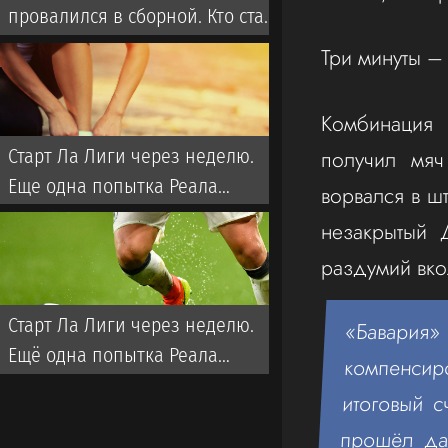
провалился в сборной. Кто стал
новым тренером Казахстана?
Три минуты –
Комбинация 
получил мяч
Старт Ла Лиги через неделю.
Еще одна попытка Реала
ворвался в ш
забрать титул у Флика
незакрытый 
раздумий вко
Старт Ла Лиги через неделю.
«Бавари
Ещё одна попытка Реала
компенсир
забрать титул у Флика
итоговый 
прошёл д