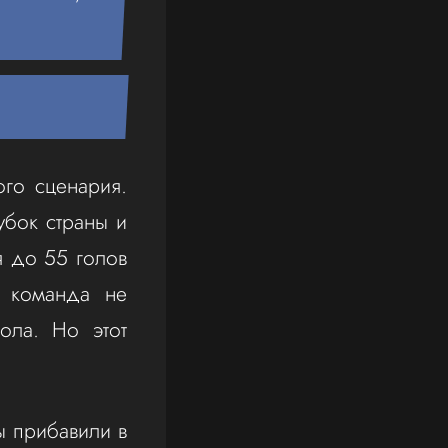
го сценария.
убок страны и
я до 55 голов
о команда не
ола. Но этот
ы прибавили в