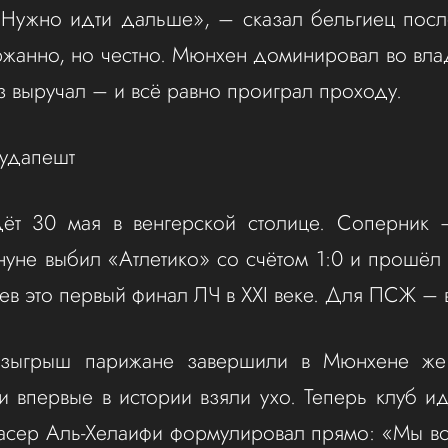
 Нужно идти дальше», – сказал бельгиец пос
ржанно, но честно. Мюнхен доминировал во вл
з выручал – и всё равно проиграл проходу.
Будапешт
ёт 30 мая в венгерской столице. Соперник 
нуне выбил «Атлетико» со счётом 1:0 и прошёл 
в это первый финал ЛЧ в XXI веке. Для ПСЖ – 
зыгрыш парижане завершили в Мюнхене же
и впервые в истории взяли ухо. Теперь клуб ид
асер Аль-Хелаифи формулировал прямо: «Мы в