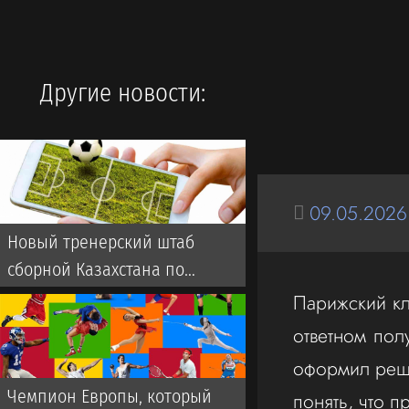
Другие новости:
09.05.2026
Новый тренерский штаб
сборной Казахстана по
футболу: кто будет помогать
Парижский кл
ван’т Схипу
ответном пол
оформил реша
Чемпион Европы, который
понять, что п