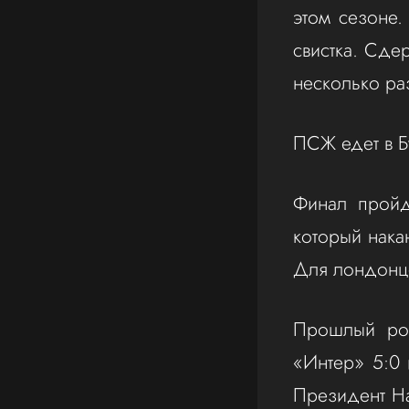
этом сезоне.
свистка. Сде
несколько ра
ПСЖ едет в 
Финал пройд
который нака
Для лондонце
Прошлый ро
«Интер» 5:0 
Президент Н