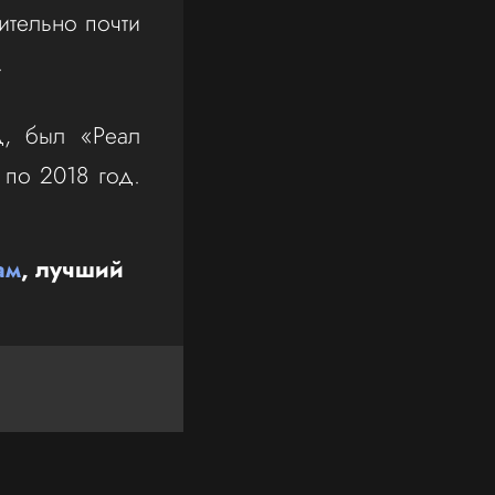
ительно почти
.
д, был «Реал
по 2018 год.
ам
, лучший