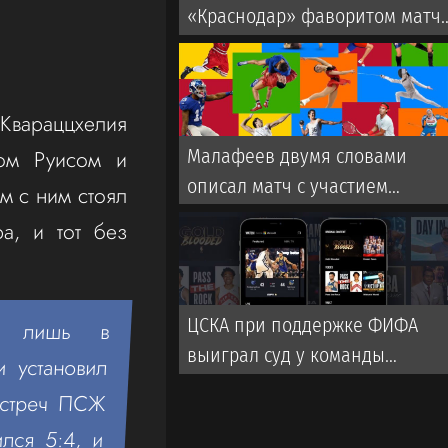
«Краснодар» фаворитом матч
со «Спартаком» в РПЛ
Квараццхелия
ном Руисом и
Малафеев двумя словами
описал матч с участием
м с ним стоял
ветеранов «Зенита». Во время
а, и тот без
игры использовалась
пиротехника
ЦСКА при поддержке ФИФА
ла лишь в
выиграл суд у команды
и установил
турецкой Суперлиги
встреч ПСЖ
лся 5:4, и