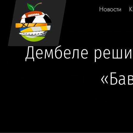
Новости
К
Дембеле решил
«Ба