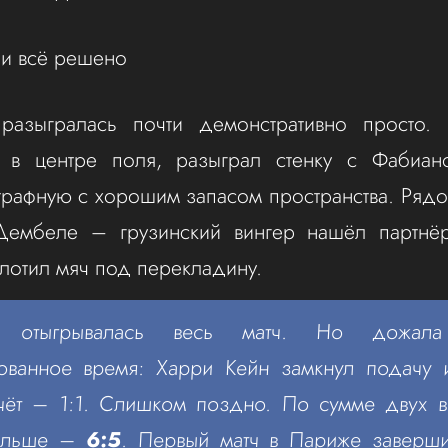
 и всё решено
разыгралась почти демонстративно просто. 
 в центре поля, разыграл стенку с Фабиа
трафную с хорошим запасом пространства. Рядо
Дембеле – грузинский вингер нашёл партнёр
лотил мяч под перекладину.
я» отыгрывалась весь матч. Но дожа
ованное время: Харри Кейн замкнул подачу 
счёт – 1:1. Слишком поздно. По сумме двух 
альше –
6:5
. Первый матч в Париже заверши