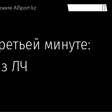
оекте AlSport.kz
ретьей минуте:
з ЛЧ