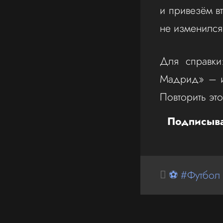
и привезём в
не изменился
Для справки
Мадрид» – и
Повторить это
Подписыва
⚽ #Футбол