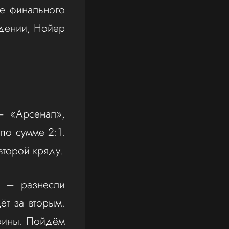
ле финального
адении, Нойер
– «Арсенал»,
по сумме 2:1.
второй кряду.
 – разнесли
ёт за вторым.
оины. Пойдём