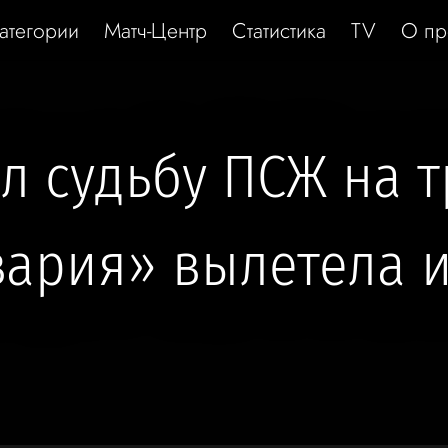
атегории
Матч-Центр
Статистика
TV
О пр
 судьбу ПСЖ на т
вария» вылетела и