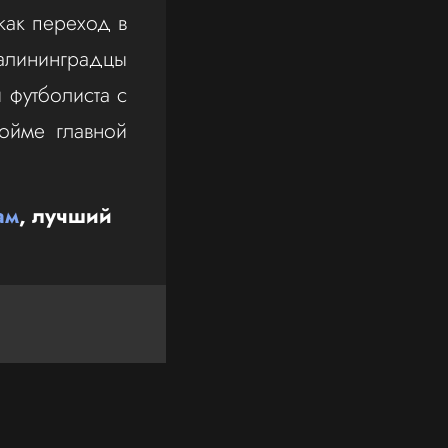
как переход в
Калининградцы
 футболиста с
ойме главной
ам
, лучший