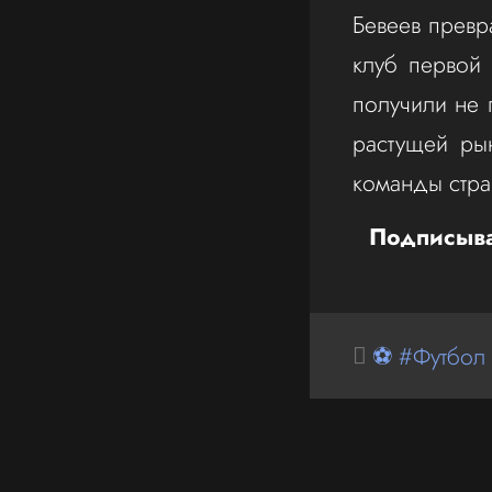
Бевеев превр
клуб первой 
получили не 
растущей ры
команды стран
Подписыва
⚽ #Футбол