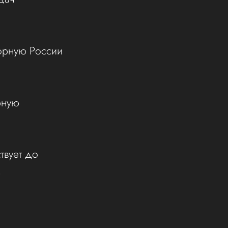
орную России
рную
твует до
8