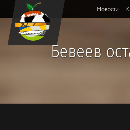
Новости
К
Бевеев ост