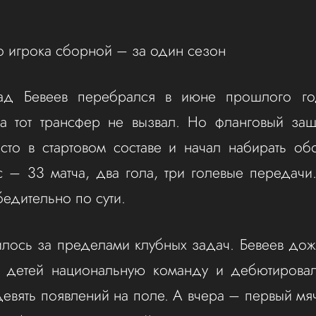
.
о игрока сборной – за один сезон
ад Бевеев перебрался в июне прошлого го
а тот трансфер не вызвал. Но фланговый защ
сто в стартовом составе и начал набирать об
 – 33 матча, два гола, три голевые передач
бедительно по сути.
илось за пределами клубных задач. Бевеев до
х детей национальную команду и дебютирова
девять появлений на поле. А вчера – первый мяч