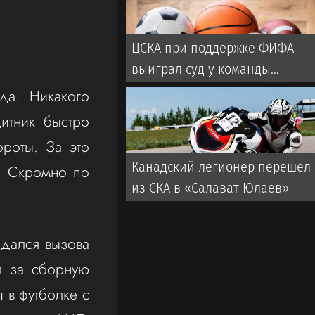
пиротехника
ЦСКА при поддержке ФИФА
выиграл суд у команды
турецкой Суперлиги
да. Никакого
итник быстро
ороты. За это
Канадский легионер перешел
и. Скромно по
из СКА в «Салават Юлаев»
ждался вызова
л за сборную
 в футболке с