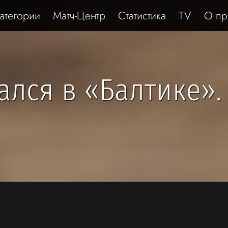
атегории
Матч-Центр
Статистика
TV
О пр
ался в «Балтике». 