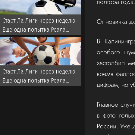
полтора года
От новичка д
Старт Ла Лиги через неделю.
Еще одна попытка Реала
забрать титул у Флика
В Калинингр
особого шум
застолбил ме
Старт Ла Лиги через неделю.
время фаллос
Ещё одна попытка Реала
цифрам, но у
забрать титул у Флика
Главное случ
в фото голы
России. Уже 