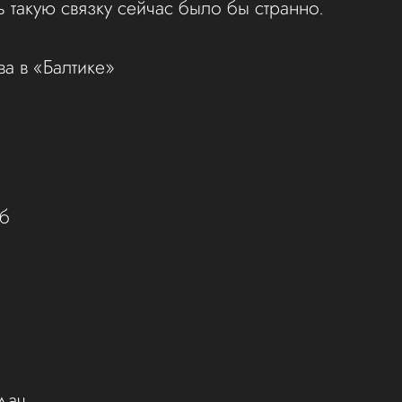
ь такую связку сейчас было бы странно.
а в «Балтике»
уб
дач