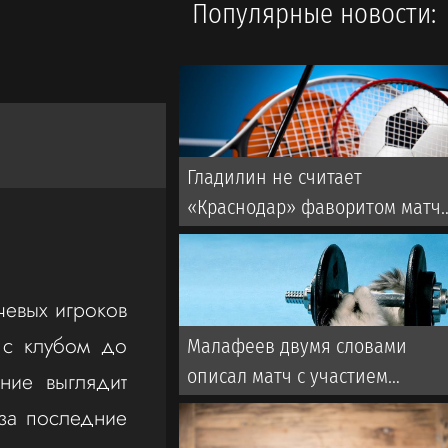
Популярные новости:
Гладилин не считает
«Краснодар» фаворитом матч
со «Спартаком» в РПЛ
чевых игроков
 с клубом до
Малафеев двумя словами
описал матч с участием
ние выглядит
ветеранов «Зенита». Во время
 за последние
игры использовалась