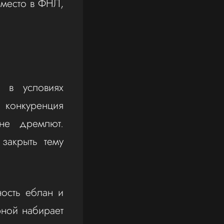
 место в ФНЛ,
й в условиях
– конкуренция
 не дремлют.
закрыть тему
ность еблан и
рной набирает