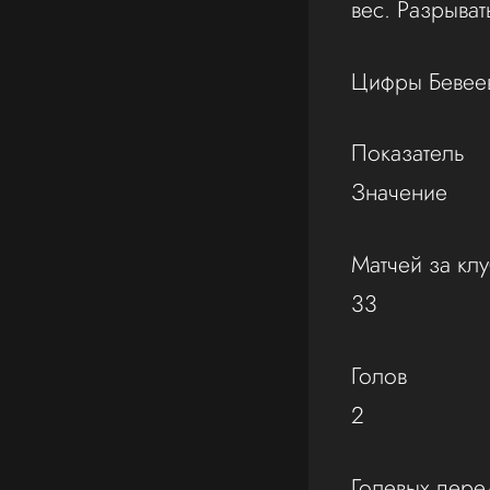
вес. Разрыват
Цифры Бевеев
Показатель
Значение
Матчей за кл
33
Голов
2
Голевых пере