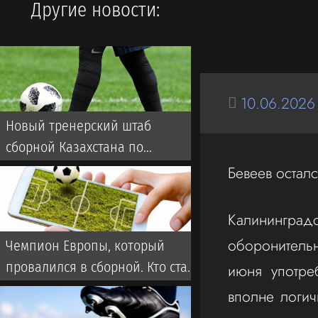
Другие новости:
10.06.2026
Новый тренерский штаб
сборной Казахстана по
футболу: кто будет помогать
Бевеев осталс
ван’т Схипу
Калининградс
оборонитель
Чемпион Европы, который
провалился в сборной. Кто стал
июня употре
новым тренером Казахстана?
вполне логич