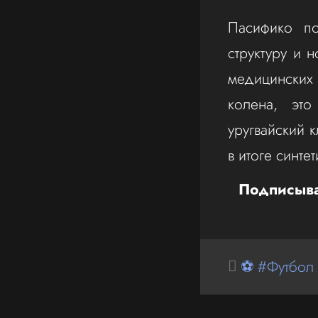
Пасифико по
структуру и 
медицинских 
колена, эт
уругвайский 
в итоге синте
Подписыва
⚽ #Футбол