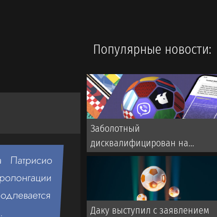
Популярные новости:
Заболотный
дисквалифицирован на
полгода. Известна причина
а Патрисио
ролонгации
длевается
Даку выступил с заявлением
.