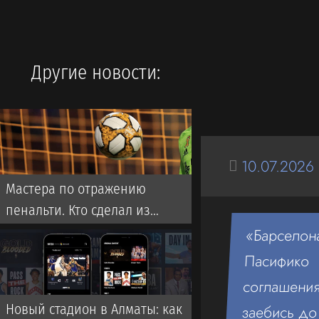
Другие новости:
10.07.2026
Мастера по отражению
пенальти. Кто сделал из
вратарей «Кайрата»
«Барселон
ментальных монстров
Пасифико 
соглашени
Новый стадион в Алматы: как
заебись до