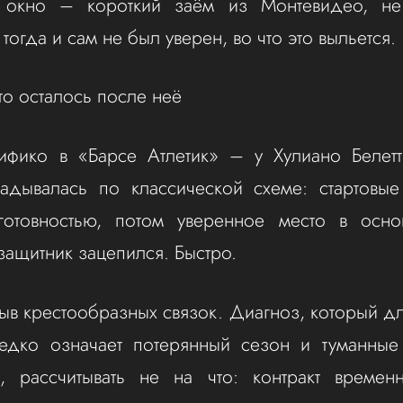
 окно – короткий заём из Монтевидео, не
 тогда и сам не был уверен, во что это выльется.
что осталось после неё
ифико в «Барсе Атлетик» – у Хулиано Белетт
ладывалась по классической схеме: стартовы
готовностью, потом уверенное место в осн
защитник зацепился. Быстро.
ыв крестообразных связок. Диагноз, который дл
редко означает потерянный сезон и туманные 
, рассчитывать не на что: контракт времен