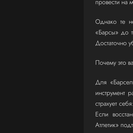
провести на м
Однако те н
«Барсы» до т
Достаточно уб
Почему это в
Для «Барсел
инструмент р
страхует себя
Если восста
Атлетик» под