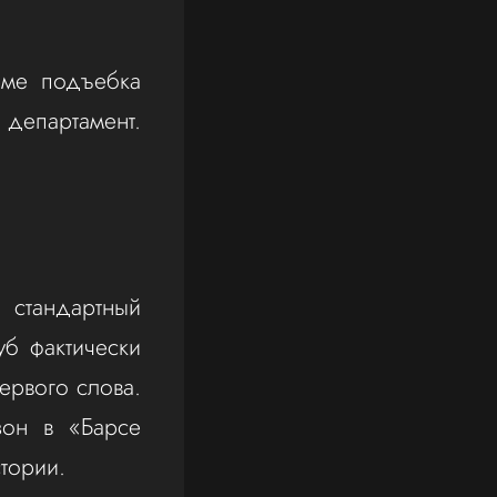
рме подъебка
 департамент.
 стандартный
уб фактически
первого слова.
зон в «Барсе
стории.