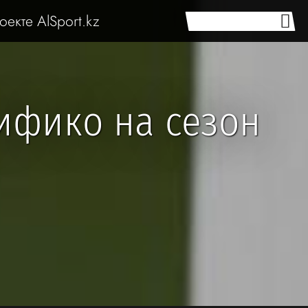
оекте AlSport.kz
ифико на сезон