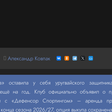
Александр Ковпак
а» оставила у себя уругвайского защитник
ещё на год. Клуб официально объявил о п
я с «Дефенсор Спортингом» – аренда про
 конца сезона 2026/27, опция выкупа сохранена