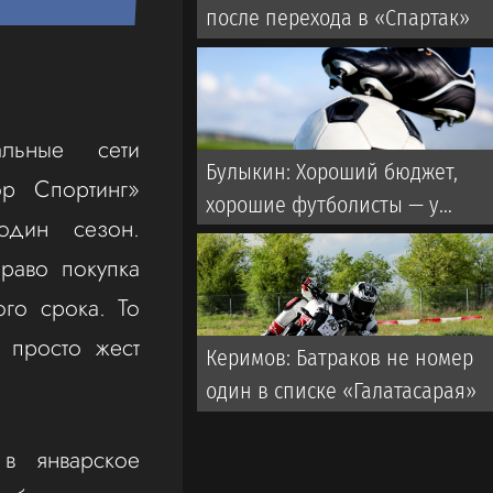
после перехода в «Спартак»
льные сети
Булыкин: Хороший бюджет,
ор Спортинг»
хорошие футболисты — у
один сезон.
«Локомотива» этого нет
раво покупка
ого срока. То
 просто жест
Керимов: Батраков не номер
один в списке «Галатасарая»
в январское