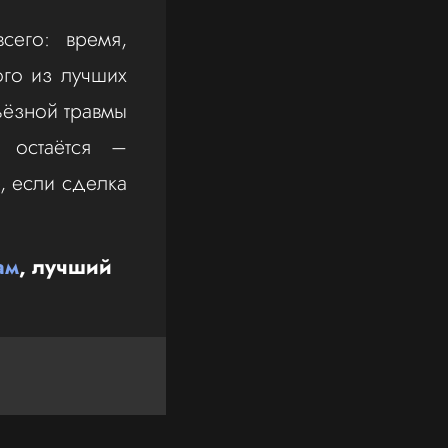
сего: время,
ого из лучших
ьёзной травмы
 остаётся –
, если сделка
ам
, лучший