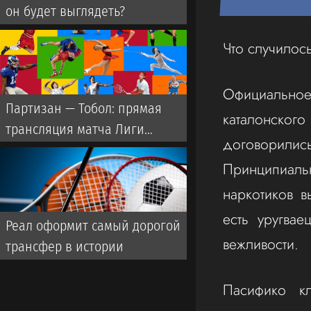
он будет выглядеть?
Что случилос
Официальн
Партизан — Тобол: прямая
каталонског
трансляция матча Лиги
договорили
Конференций
Принципиаль
наркотиков в
есть уругва
Реал оформит самый дорогой
вежливости.
трансфер в истории
Пасифико к