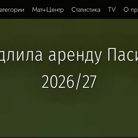
атегории
Матч-Центр
Статистика
TV
О пр
длила аренду Пас
2026/27