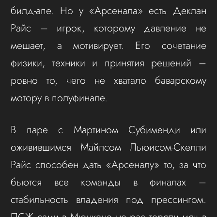
билд-апе. Но у «Арсенала» есть Деклан
Райс – игрок, которому давление не
мешает, а мотивирует. Его сочетание
физики, техники и принятия решений –
ровно то, чего не хватало баварскому
мотору в полуфинале.
В паре с Мартином Субименди или
оживившимся Майлсом Льюисом-Скелли
Райс способен дать «Арсеналу» то, за что
бьются все команды в финалах –
стабильность владения под прессингом.
ПСЖ сами в Мюнхене не раз теряли мяч в