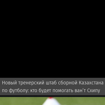
Новый тренерский штаб сборной Казахстана
по футболу: кто будет помогать ван’т Схипу