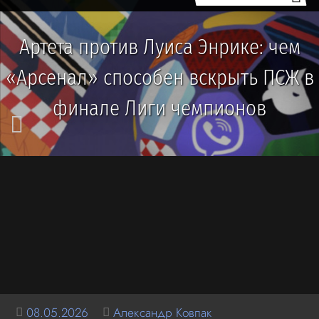
Артета против Луиса Энрике: чем
«Арсенал» способен вскрыть ПСЖ в
финале Лиги чемпионов
08.05.2026
Александр Ковпак